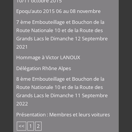
10/11 octobre 2015
Epoqu’auto 2015 06 au 08 novembre
7 ème Embouteillage et Bouchon de la
Route Nationale 10 et de la Route des
Grands Lacs le Dimanche 12 Septembre
2021
Hommage à Victor LANOUX
Délégation Rhône Alpes
8 ème Embouteillage et Bouchon de la
Route Nationale 10 et de la Route des
Grands Lacs le Dimanche 11 Septembre
2022
Présentation : Membres et leurs voitures
<<
1
2