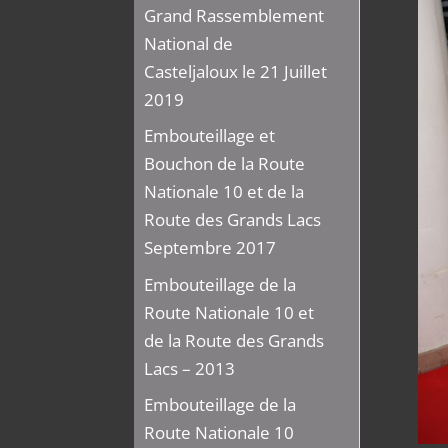
Grand Rassemblement
National de
Casteljaloux le 21 Juillet
2019
Embouteillage et
Bouchon de la Route
Nationale 10 et de la
Route des Grands Lacs
Septembre 2017
Embouteillage de la
Route Nationale 10 et
de la Route des Grands
Lacs – 2013
Embouteillage de la
Route Nationale 10