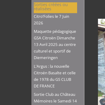
Sorties créées ou
réalisées
Citro’Folies le 7 Juin
2026
Maquette pédagogique
GSA Citroën Dimanche
13 Avril 2025 au centre
culturel et sportif de
Diemeringen
L’Argus : la nouvelle
Citroën Basalte et celle
de 1978 du GS CLUB
DE FRANCE
Sortie Club au Château
Mémoires le Samedi 14