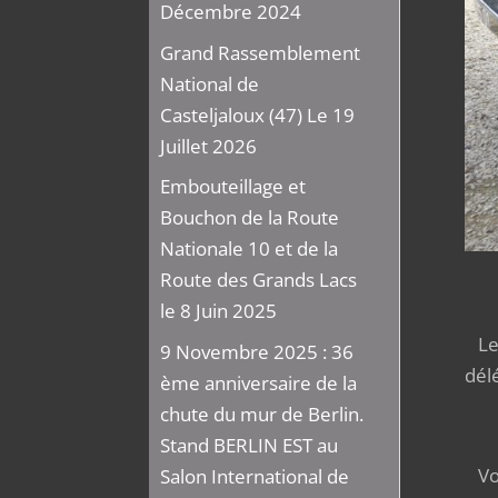
Décembre 2024
Grand Rassemblement
National de
Casteljaloux (47) Le 19
Juillet 2026
Embouteillage et
Bouchon de la Route
Nationale 10 et de la
Route des Grands Lacs
le 8 Juin 2025
Le 
9 Novembre 2025 : 36
dél
ème anniversaire de la
chute du mur de Berlin.
Ph
Stand BERLIN EST au
Vou
Salon International de