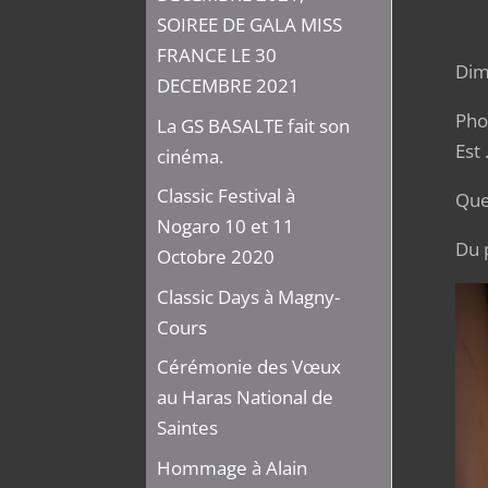
SOIREE DE GALA MISS
FRANCE LE 30
Dim
DECEMBRE 2021
Pho
La GS BASALTE fait son
Est 
cinéma.
Classic Festival à
Que
Nogaro 10 et 11
Du 
Octobre 2020
Classic Days à Magny-
Cours
Cérémonie des Vœux
au Haras National de
Saintes
Hommage à Alain