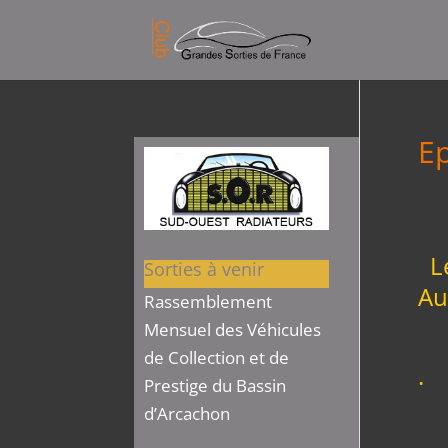
E
Le
Sorties à venir
Au
Rassemblement
Mensuel des Véhicules
en
de Collection et de
.
Prestige du Bassin
d’Arcachon