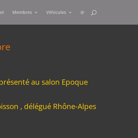
nir
Membres
Véhicules
@
bre
eprésenté au salon Epoque
n , délégué Rhône-Alpes