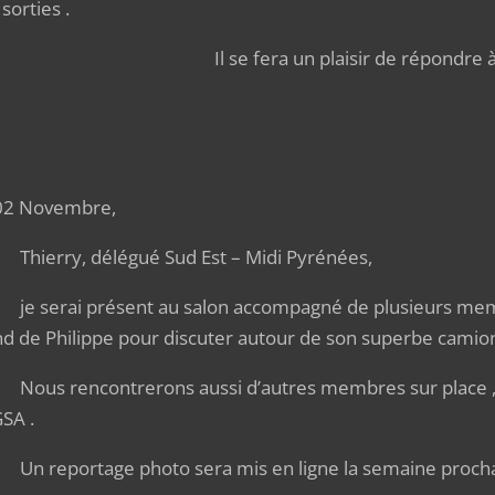
sorties .
 se fera un plaisir de répondre à vos 
02 Novembre,
erry, délégué Sud Est – Midi Pyrénées,
serai présent au salon accompagné de plusieurs membr
nd de Philippe pour discuter autour de son superbe camion
s rencontrerons aussi d’autres membres sur place , do
GSA .
reportage photo sera mis en ligne la semaine procha