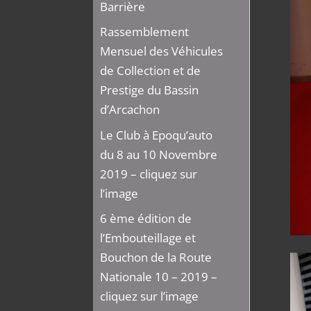
Barrière
Rassemblement
Mensuel des Véhicules
de Collection et de
Prestige du Bassin
d’Arcachon
Le Club à Epoqu’auto
du 8 au 10 Novembre
2019 – cliquez sur
l’image
6 ème édition de
l’Embouteillage et
Bouchon de la Route
Nationale 10 – 2019 –
cliquez sur l’image