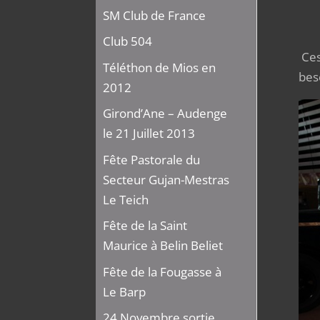
SM Club de France
Club 504
Ces
Téléthon de Mios en
beso
2012
Girond’Ane – Audenge
le 21 Juillet 2013
Fête Pastorale du
Secteur Gujan-Mestras
Le Teich
Fête de la Saint
Maurice à Belin Beliet
Fête de la Fougasse à
Le Barp
24 Novembre sortie