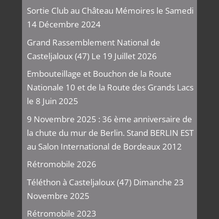
Sortie Club au Château Mémoires le Samedi
14 Décembre 2024
Grand Rassemblement National de
Casteljaloux (47) Le 19 Juillet 2026
Embouteillage et Bouchon de la Route
Nationale 10 et de la Route des Grands Lacs
le 8 Juin 2025
9 Novembre 2025 : 36 ème anniversaire de
la chute du mur de Berlin. Stand BERLIN EST
au Salon International de Bordeaux 2012
Rétromobile 2026
Téléthon à Casteljaloux (47) Dimanche 23
Novembre 2025
Rétromobile 2023