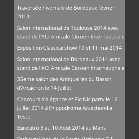
Traversée hivernale de Bordeaux février
2014
Salon international de Toulouse 2014 avec
stand de l’ACI Amicale Citroën Internationale
Exposition Classicarshow 10 et 11 mai 2014
Salon international de Bordeaux 2014 avec
stand de l’ACI Amicale Citroën Internationale
35eme salon des Antiquaires du Bassin
d’Arcachon le 14 Juillet
Concours d’élégance et Pic-Nic party le 16
juillet 2014 à l’hippodrome Arcachon-La
Teste
Eurocitro 8 au 10 Août 2014 au Mans