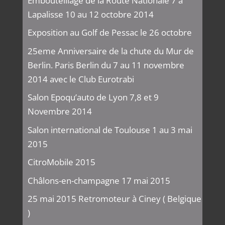
Embouteillage de la Route Nationale 7 à
Lapalisse 10 au 12 octobre 2014
Exposition au Golf de Pessac le 26 octobre
25eme Anniversaire de la chute du Mur de
Berlin. Paris Berlin du 7 au 11 novembre
2014 avec le Club Eurotrabi
Salon Epoqu’auto de Lyon 7,8 et 9
Novembre 2014
Salon international de Toulouse 1 au 3 mai
2015
CitroMobile 2015
Châlons-en-champagne 17 mai 2015
25 mai 2015 Retromoteur à Ciney ( Belgique
)