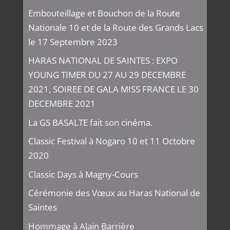
Embouteillage et Bouchon de la Route
Nationale 10 et de la Route des Grands Lacs
le 17 Septembre 2023
HARAS NATIONAL DE SAINTES : EXPO
YOUNG TIMER DU 27 AU 29 DECEMBRE
2021, SOIREE DE GALA MISS FRANCE LE 30
DECEMBRE 2021
La GS BASALTE fait son cinéma.
Classic Festival à Nogaro 10 et 11 Octobre
2020
Classic Days à Magny-Cours
Cérémonie des Vœux au Haras National de
Saintes
Hommage à Alain Barrière