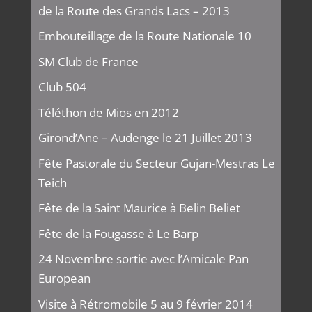
de la Route des Grands Lacs – 2013
Embouteillage de la Route Nationale 10
SM Club de France
Club 504
Téléthon de Mios en 2012
Girond’Ane – Audenge le 21 Juillet 2013
Fête Pastorale du Secteur Gujan-Mestras Le
Teich
Fête de la Saint Maurice à Belin Beliet
Fête de la Fougasse à Le Barp
24 Novembre sortie avec l’Amicale Pan
European
Visite à Rétromobile 5 au 9 février 2014