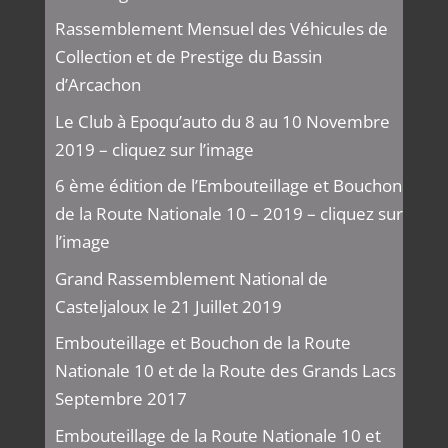
Rassemblement Mensuel des Véhicules de
Collection et de Prestige du Bassin
d’Arcachon
Le Club à Epoqu’auto du 8 au 10 Novembre
2019 – cliquez sur l’image
6 ème édition de l’Embouteillage et Bouchon
de la Route Nationale 10 – 2019 – cliquez sur
l’image
Grand Rassemblement National de
Casteljaloux le 21 Juillet 2019
Embouteillage et Bouchon de la Route
Nationale 10 et de la Route des Grands Lacs
Septembre 2017
Embouteillage de la Route Nationale 10 et