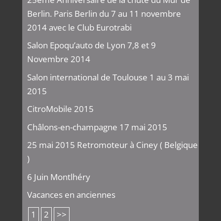
Berlin. Paris Berlin du 7 au 11 novembre
2014 avec le Club Eurotrabi
Salon Epoqu’auto de Lyon 7,8 et 9
Novembre 2014
Salon international de Toulouse 1 au 3 mai
2015
CitroMobile 2015
Châlons-en-champagne 17 mai 2015
25 mai 2015 Retromoteur à Ciney ( Belgique
)
6 Juin Montlhéry
Vacances en anciennes
1
2
>>