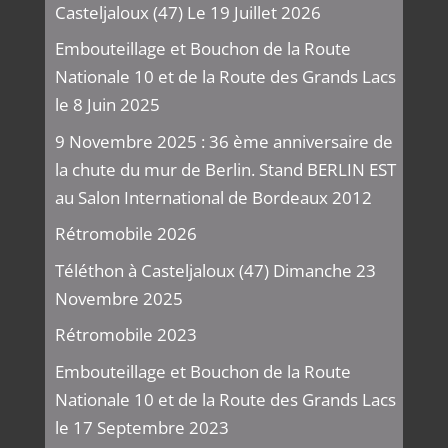
Casteljaloux (47) Le 19 Juillet 2026
Embouteillage et Bouchon de la Route
Nationale 10 et de la Route des Grands Lacs
le 8 Juin 2025
9 Novembre 2025 : 36 ème anniversaire de
la chute du mur de Berlin. Stand BERLIN EST
au Salon International de Bordeaux 2012
Rétromobile 2026
Téléthon à Casteljaloux (47) Dimanche 23
Novembre 2025
Rétromobile 2023
Embouteillage et Bouchon de la Route
Nationale 10 et de la Route des Grands Lacs
le 17 Septembre 2023