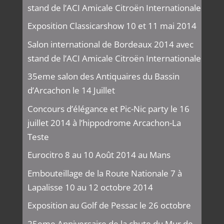
stand de l’ACI Amicale Citroën Internationale
Exposition Classicarshow 10 et 11 mai 2014
Salon international de Bordeaux 2014 avec
stand de l’ACI Amicale Citroën Internationale
35eme salon des Antiquaires du Bassin
d’Arcachon le 14 Juillet
Concours d’élégance et Pic-Nic party le 16
juillet 2014 à l’hippodrome Arcachon-La
Teste
Eurocitro 8 au 10 Août 2014 au Mans
Embouteillage de la Route Nationale 7 à
Lapalisse 10 au 12 octobre 2014
Exposition au Golf de Pessac le 26 octobre
25eme Anniversaire de la chute du Mur de