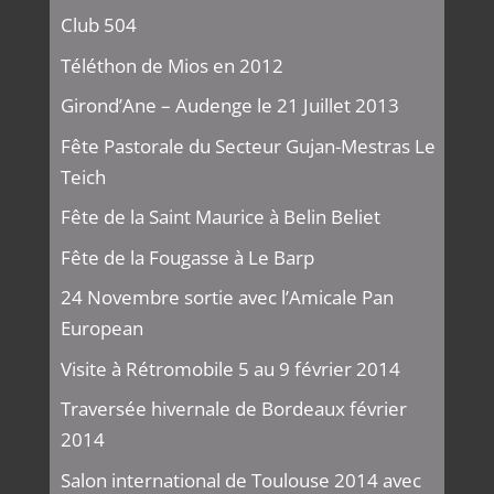
Club 504
Téléthon de Mios en 2012
Girond’Ane – Audenge le 21 Juillet 2013
Fête Pastorale du Secteur Gujan-Mestras Le
Teich
Fête de la Saint Maurice à Belin Beliet
Fête de la Fougasse à Le Barp
24 Novembre sortie avec l’Amicale Pan
European
Visite à Rétromobile 5 au 9 février 2014
Traversée hivernale de Bordeaux février
2014
Salon international de Toulouse 2014 avec