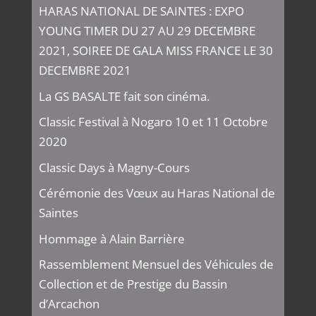
HARAS NATIONAL DE SAINTES : EXPO
YOUNG TIMER DU 27 AU 29 DECEMBRE
2021, SOIREE DE GALA MISS FRANCE LE 30
DECEMBRE 2021
La GS BASALTE fait son cinéma.
Classic Festival à Nogaro 10 et 11 Octobre
2020
Classic Days à Magny-Cours
Cérémonie des Vœux au Haras National de
Saintes
Hommage à Alain Barrière
Rassemblement Mensuel des Véhicules de
Collection et de Prestige du Bassin
d’Arcachon