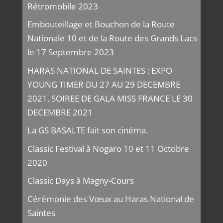
Rétromobile 2023
Embouteillage et Bouchon de la Route
Nationale 10 et de la Route des Grands Lacs
le 17 Septembre 2023
HARAS NATIONAL DE SAINTES : EXPO
YOUNG TIMER DU 27 AU 29 DECEMBRE
2021, SOIREE DE GALA MISS FRANCE LE 30
DECEMBRE 2021
La GS BASALTE fait son cinéma.
Classic Festival à Nogaro 10 et 11 Octobre
2020
Classic Days à Magny-Cours
Cérémonie des Vœux au Haras National de
Saintes