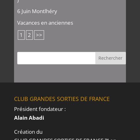
6 Juin Montlhéry
Vacances en anciennes
1
2
>>
CLUB GRANDES SORTIES DE FRANCE
Président fondateur :
Alain Abadi
Création du