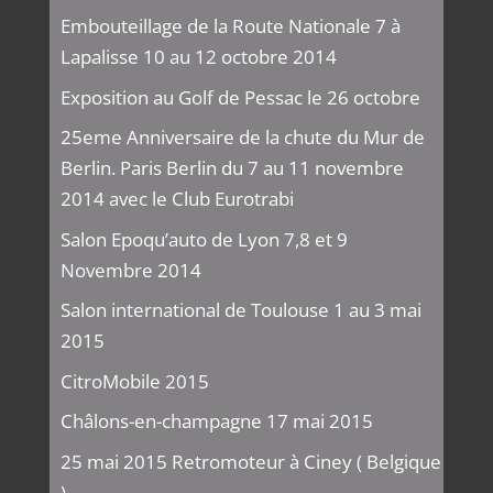
Embouteillage de la Route Nationale 7 à
Lapalisse 10 au 12 octobre 2014
Exposition au Golf de Pessac le 26 octobre
25eme Anniversaire de la chute du Mur de
Berlin. Paris Berlin du 7 au 11 novembre
2014 avec le Club Eurotrabi
Salon Epoqu’auto de Lyon 7,8 et 9
Novembre 2014
Salon international de Toulouse 1 au 3 mai
2015
CitroMobile 2015
Châlons-en-champagne 17 mai 2015
25 mai 2015 Retromoteur à Ciney ( Belgique
)