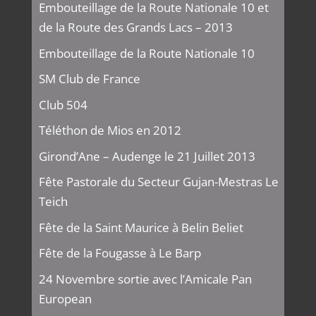
Embouteillage de la Route Nationale 10 et
de la Route des Grands Lacs – 2013
Embouteillage de la Route Nationale 10
SM Club de France
Club 504
Téléthon de Mios en 2012
Girond’Ane – Audenge le 21 Juillet 2013
Fête Pastorale du Secteur Gujan-Mestras Le
Teich
Fête de la Saint Maurice à Belin Beliet
Fête de la Fougasse à Le Barp
24 Novembre sortie avec l’Amicale Pan
European