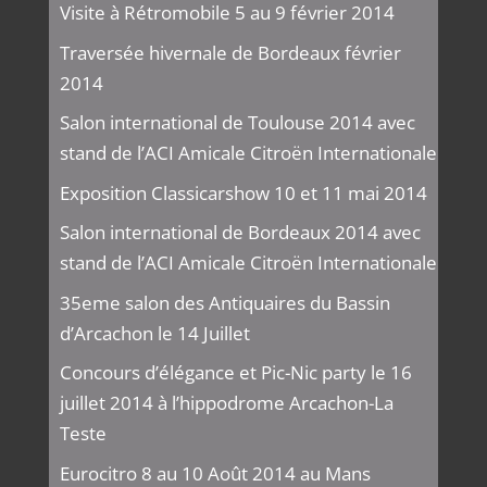
Visite à Rétromobile 5 au 9 février 2014
Traversée hivernale de Bordeaux février
2014
Salon international de Toulouse 2014 avec
stand de l’ACI Amicale Citroën Internationale
Exposition Classicarshow 10 et 11 mai 2014
Salon international de Bordeaux 2014 avec
stand de l’ACI Amicale Citroën Internationale
35eme salon des Antiquaires du Bassin
d’Arcachon le 14 Juillet
Concours d’élégance et Pic-Nic party le 16
juillet 2014 à l’hippodrome Arcachon-La
Teste
Eurocitro 8 au 10 Août 2014 au Mans