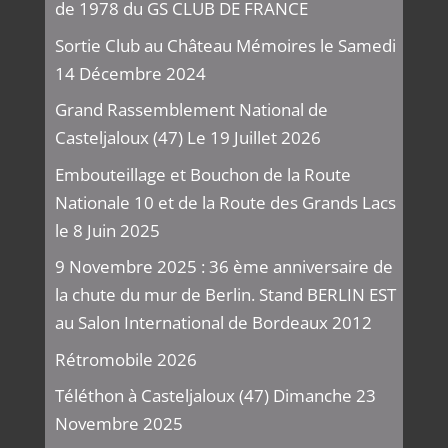
de 1978 du GS CLUB DE FRANCE
Sortie Club au Château Mémoires le Samedi
14 Décembre 2024
Grand Rassemblement National de
Casteljaloux (47) Le 19 Juillet 2026
Embouteillage et Bouchon de la Route
Nationale 10 et de la Route des Grands Lacs
le 8 Juin 2025
9 Novembre 2025 : 36 ème anniversaire de
la chute du mur de Berlin. Stand BERLIN EST
au Salon International de Bordeaux 2012
Rétromobile 2026
Téléthon à Casteljaloux (47) Dimanche 23
Novembre 2025