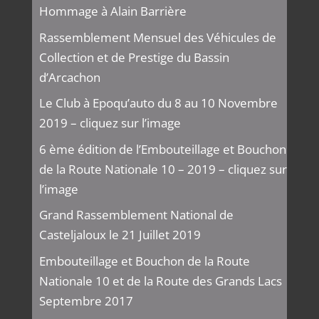
Hommage à Alain Barrière
Rassemblement Mensuel des Véhicules de
Collection et de Prestige du Bassin
d’Arcachon
Le Club à Epoqu’auto du 8 au 10 Novembre
2019 – cliquez sur l’image
6 ème édition de l’Embouteillage et Bouchon
de la Route Nationale 10 – 2019 – cliquez sur
l’image
Grand Rassemblement National de
Casteljaloux le 21 Juillet 2019
Embouteillage et Bouchon de la Route
Nationale 10 et de la Route des Grands Lacs
Septembre 2017