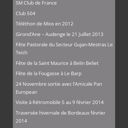
SM Club de France
Club 504
Téléthon de Mios en 2012
Girond’Ane – Audenge le 21 Juillet 2013
Fête Pastorale du Secteur Gujan-Mestras Le
Teich
Fête de la Saint Maurice à Belin Beliet
Fête de la Fougasse à Le Barp
24 Novembre sortie avec l’Amicale Pan
European
Visite à Rétromobile 5 au 9 février 2014
Traversée hivernale de Bordeaux février
2014