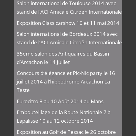
Salon international de Toulouse 2014 avec
stand de l’ACI Amicale Citroën Internationale
Exposition Classicarshow 10 et 11 mai 2014
Salon international de Bordeaux 2014 avec
stand de l’ACI Amicale Citroën Internationale
35eme salon des Antiquaires du Bassin
d’Arcachon le 14 Juillet
Concours d’élégance et Pic-Nic party le 16
juillet 2014 à l’hippodrome Arcachon-La
Teste
Eurocitro 8 au 10 Août 2014 au Mans
Embouteillage de la Route Nationale 7 à
Lapalisse 10 au 12 octobre 2014
Exposition au Golf de Pessac le 26 octobre