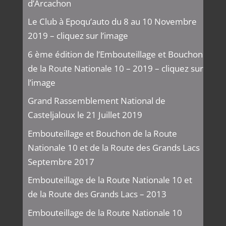
d’Arcachon
Le Club à Epoqu’auto du 8 au 10 Novembre
2019 – cliquez sur l’image
6 ème édition de l’Embouteillage et Bouchon
de la Route Nationale 10 – 2019 – cliquez sur
l’image
Grand Rassemblement National de
Casteljaloux le 21 Juillet 2019
Embouteillage et Bouchon de la Route
Nationale 10 et de la Route des Grands Lacs
Septembre 2017
Embouteillage de la Route Nationale 10 et
de la Route des Grands Lacs – 2013
Embouteillage de la Route Nationale 10