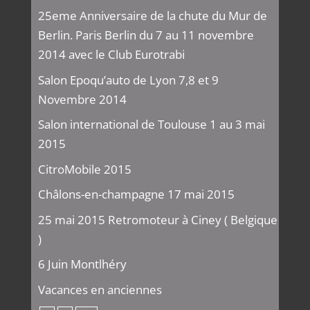
25eme Anniversaire de la chute du Mur de
Berlin. Paris Berlin du 7 au 11 novembre
2014 avec le Club Eurotrabi
Salon Epoqu’auto de Lyon 7,8 et 9
Novembre 2014
Salon international de Toulouse 1 au 3 mai
2015
CitroMobile 2015
Châlons-en-champagne 17 mai 2015
25 mai 2015 Retromoteur à Ciney ( Belgique
)
6 Juin Montlhéry
Vacances en anciennes