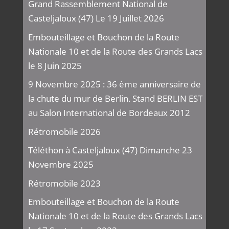
Grand Rassemblement National de
Casteljaloux (47) Le 19 Juillet 2026
Embouteillage et Bouchon de la Route
Nationale 10 et de la Route des Grands Lacs
le 8 Juin 2025
9 Novembre 2025 : 36 ème anniversaire de
la chute du mur de Berlin. Stand BERLIN EST
au Salon International de Bordeaux 2012
Rétromobile 2026
Téléthon à Casteljaloux (47) Dimanche 23
Novembre 2025
Rétromobile 2023
Embouteillage et Bouchon de la Route
Nationale 10 et de la Route des Grands Lacs