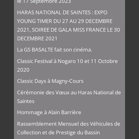
le 17 Septembre 2023
HARAS NATIONAL DE SAINTES : EXPO
YOUNG TIMER DU 27 AU 29 DECEMBRE
2021, SOIREE DE GALA MISS FRANCE LE 30
DECEMBRE 2021
La GS BASALTE fait son cinéma.
Classic Festival à Nogaro 10 et 11 Octobre
2020
Classic Days à Magny-Cours
Cérémonie des Vœux au Haras National de
Saintes
Hommage à Alain Barrière
Rassemblement Mensuel des Véhicules de
Collection et de Prestige du Bassin