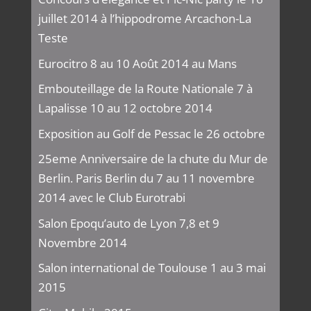
juillet 2014 à l’hippodrome Arcachon-La
Teste
Eurocitro 8 au 10 Août 2014 au Mans
Embouteillage de la Route Nationale 7 à
Lapalisse 10 au 12 octobre 2014
Exposition au Golf de Pessac le 26 octobre
25eme Anniversaire de la chute du Mur de
Berlin. Paris Berlin du 7 au 11 novembre
2014 avec le Club Eurotrabi
Salon Epoqu’auto de Lyon 7,8 et 9
Novembre 2014
Salon international de Toulouse 1 au 3 mai
2015