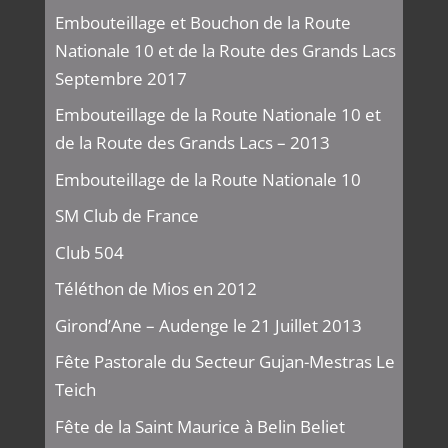
Embouteillage et Bouchon de la Route
Nationale 10 et de la Route des Grands Lacs
Septembre 2017
Embouteillage de la Route Nationale 10 et
de la Route des Grands Lacs – 2013
Embouteillage de la Route Nationale 10
SM Club de France
Club 504
Téléthon de Mios en 2012
Girond’Ane – Audenge le 21 Juillet 2013
Fête Pastorale du Secteur Gujan-Mestras Le
Teich
Fête de la Saint Maurice à Belin Beliet