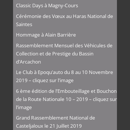
Classic Days à Magny-Cours
Cérémonie des Vœux au Haras National de
Saintes
Hommage à Alain Barrière
Rassemblement Mensuel des Véhicules de
Collection et de Prestige du Bassin
d’Arcachon
Le Club à Epoqu’auto du 8 au 10 Novembre
2019 – cliquez sur l’image
6 ème édition de l’Embouteillage et Bouchon
de la Route Nationale 10 – 2019 – cliquez sur
l’image
Grand Rassemblement National de
Casteljaloux le 21 Juillet 2019