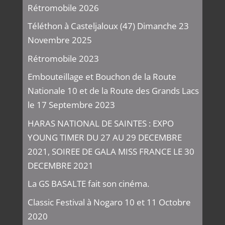
Rétromobile 2026
Téléthon à Casteljaloux (47) Dimanche 23
Novembre 2025
Rétromobile 2023
Embouteillage et Bouchon de la Route
Nationale 10 et de la Route des Grands Lacs
le 17 Septembre 2023
HARAS NATIONAL DE SAINTES : EXPO
YOUNG TIMER DU 27 AU 29 DECEMBRE
2021, SOIREE DE GALA MISS FRANCE LE 30
DECEMBRE 2021
La GS BASALTE fait son cinéma.
Classic Festival à Nogaro 10 et 11 Octobre
2020