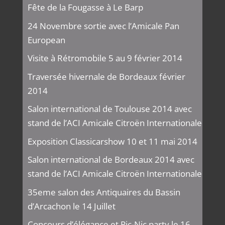
Fête de la Fougasse à Le Barp
24 Novembre sortie avec l’Amicale Pan
European
Visite à Rétromobile 5 au 9 février 2014
Traversée hivernale de Bordeaux février
2014
Salon international de Toulouse 2014 avec
stand de l’ACI Amicale Citroën Internationale
Exposition Classicarshow 10 et 11 mai 2014
Salon international de Bordeaux 2014 avec
stand de l’ACI Amicale Citroën Internationale
35eme salon des Antiquaires du Bassin
d’Arcachon le 14 Juillet
Concours d’élégance et Pic-Nic party le 16