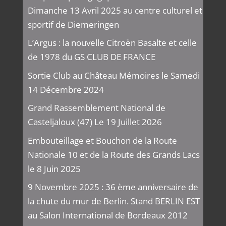
Dimanche 13 Avril 2025 au centre culturel et
sportif de Diemeringen
L’Argus : la nouvelle Citroën Basalte et celle
de 1978 du GS CLUB DE FRANCE
Sortie Club au Château Mémoires le Samedi
14 Décembre 2024
Grand Rassemblement National de
Casteljaloux (47) Le 19 Juillet 2026
Embouteillage et Bouchon de la Route
Nationale 10 et de la Route des Grands Lacs
le 8 Juin 2025
9 Novembre 2025 : 36 ème anniversaire de
la chute du mur de Berlin. Stand BERLIN EST
au Salon International de Bordeaux 2012