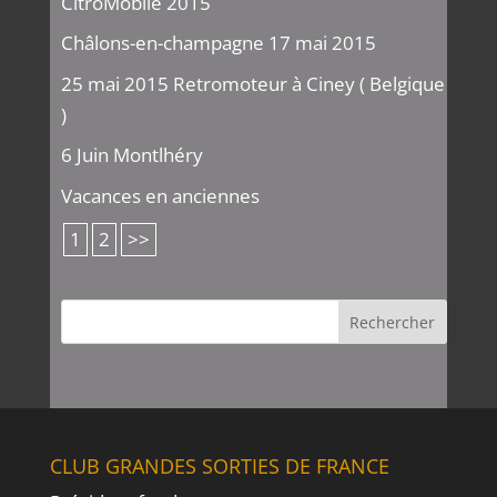
CitroMobile 2015
Châlons-en-champagne 17 mai 2015
25 mai 2015 Retromoteur à Ciney ( Belgique
)
6 Juin Montlhéry
Vacances en anciennes
1
2
>>
CLUB GRANDES SORTIES DE FRANCE