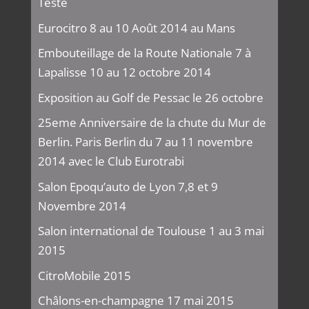
Teste
Eurocitro 8 au 10 Août 2014 au Mans
Embouteillage de la Route Nationale 7 à
Lapalisse 10 au 12 octobre 2014
Exposition au Golf de Pessac le 26 octobre
25eme Anniversaire de la chute du Mur de
Berlin. Paris Berlin du 7 au 11 novembre
2014 avec le Club Eurotrabi
Salon Epoqu’auto de Lyon 7,8 et 9
Novembre 2014
Salon international de Toulouse 1 au 3 mai
2015
CitroMobile 2015
Châlons-en-champagne 17 mai 2015