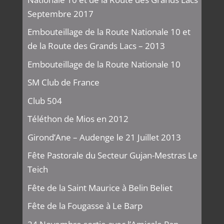
Septembre 2017
Embouteillage de la Route Nationale 10 et
de la Route des Grands Lacs – 2013
Embouteillage de la Route Nationale 10
SM Club de France
Club 504
Téléthon de Mios en 2012
Girond’Ane – Audenge le 21 Juillet 2013
Fête Pastorale du Secteur Gujan-Mestras Le
Teich
Fête de la Saint Maurice à Belin Beliet
Fête de la Fougasse à Le Barp