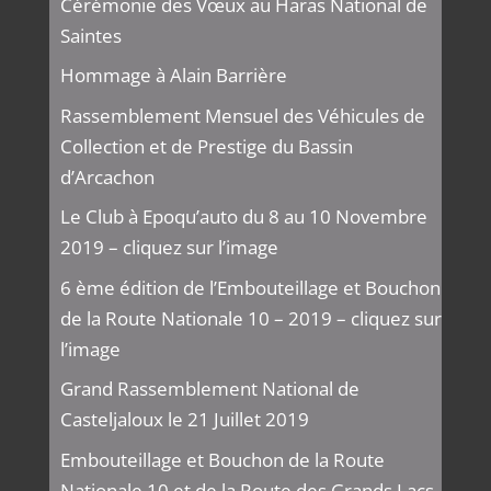
Cérémonie des Vœux au Haras National de
Saintes
Hommage à Alain Barrière
Rassemblement Mensuel des Véhicules de
Collection et de Prestige du Bassin
d’Arcachon
Le Club à Epoqu’auto du 8 au 10 Novembre
2019 – cliquez sur l’image
6 ème édition de l’Embouteillage et Bouchon
de la Route Nationale 10 – 2019 – cliquez sur
l’image
Grand Rassemblement National de
Casteljaloux le 21 Juillet 2019
Embouteillage et Bouchon de la Route
Nationale 10 et de la Route des Grands Lacs