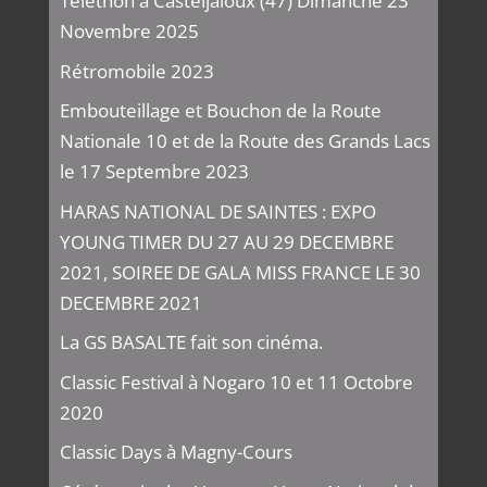
Téléthon à Casteljaloux (47) Dimanche 23
Novembre 2025
Rétromobile 2023
Embouteillage et Bouchon de la Route
Nationale 10 et de la Route des Grands Lacs
le 17 Septembre 2023
HARAS NATIONAL DE SAINTES : EXPO
YOUNG TIMER DU 27 AU 29 DECEMBRE
2021, SOIREE DE GALA MISS FRANCE LE 30
DECEMBRE 2021
La GS BASALTE fait son cinéma.
Classic Festival à Nogaro 10 et 11 Octobre
2020
Classic Days à Magny-Cours