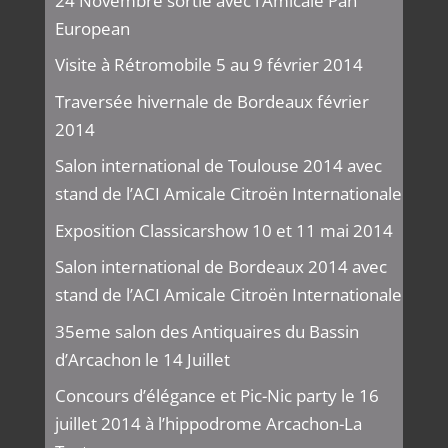
24 Novembre sortie avec l’Amicale Pan
European
Visite à Rétromobile 5 au 9 février 2014
Traversée hivernale de Bordeaux février
2014
Salon international de Toulouse 2014 avec
stand de l’ACI Amicale Citroën Internationale
Exposition Classicarshow 10 et 11 mai 2014
Salon international de Bordeaux 2014 avec
stand de l’ACI Amicale Citroën Internationale
35eme salon des Antiquaires du Bassin
d’Arcachon le 14 Juillet
Concours d’élégance et Pic-Nic party le 16
juillet 2014 à l’hippodrome Arcachon-La