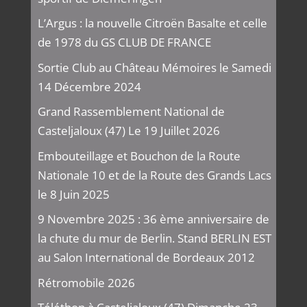
L’Argus : la nouvelle Citroën Basalte et celle
de 1978 du GS CLUB DE FRANCE
Sortie Club au Château Mémoires le Samedi
14 Décembre 2024
Grand Rassemblement National de
Casteljaloux (47) Le 19 Juillet 2026
Embouteillage et Bouchon de la Route
Nationale 10 et de la Route des Grands Lacs
le 8 Juin 2025
9 Novembre 2025 : 36 ème anniversaire de
la chute du mur de Berlin. Stand BERLIN EST
au Salon International de Bordeaux 2012
Rétromobile 2026