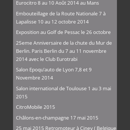
Eurocitro 8 au 10 Août 2014 au Mans
Embouteillage de la Route Nationale 7 à
Lapalisse 10 au 12 octobre 2014
Exposition au Golf de Pessac le 26 octobre
25eme Anniversaire de la chute du Mur de
Berlin. Paris Berlin du 7 au 11 novembre
2014 avec le Club Eurotrabi
Salon Epoqu’auto de Lyon 7,8 et 9
Novembre 2014
Salon international de Toulouse 1 au 3 mai
2015
CitroMobile 2015
Châlons-en-champagne 17 mai 2015
25 mai 2015 Retromoteur à Ciney ( Belgique