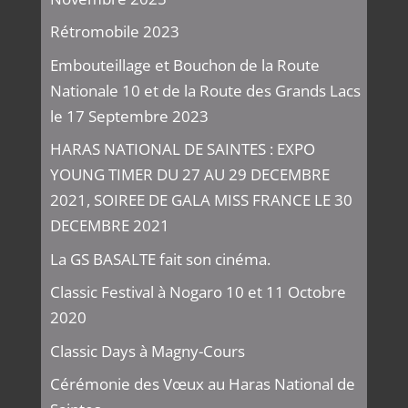
Rétromobile 2023
Embouteillage et Bouchon de la Route
Nationale 10 et de la Route des Grands Lacs
le 17 Septembre 2023
HARAS NATIONAL DE SAINTES : EXPO
YOUNG TIMER DU 27 AU 29 DECEMBRE
2021, SOIREE DE GALA MISS FRANCE LE 30
DECEMBRE 2021
La GS BASALTE fait son cinéma.
Classic Festival à Nogaro 10 et 11 Octobre
2020
Classic Days à Magny-Cours
Cérémonie des Vœux au Haras National de