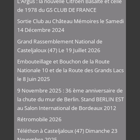
L’Argus : la nouvelle Citroën Basalte et celle
de 1978 du GS CLUB DE FRANCE
Sortie Club au Château Mémoires le Samedi
14 Décembre 2024
Grand Rassemblement National de
Casteljaloux (47) Le 19 Juillet 2026
Embouteillage et Bouchon de la Route
Nationale 10 et de la Route des Grands Lacs
le 8 Juin 2025
9 Novembre 2025 : 36 ème anniversaire de
la chute du mur de Berlin. Stand BERLIN EST
au Salon International de Bordeaux 2012
Rétromobile 2026
Téléthon à Casteljaloux (47) Dimanche 23
Novembre 2025