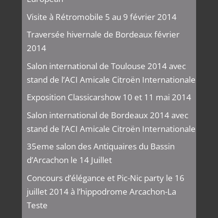
Visite à Rétromobile 5 au 9 février 2014
Traversée hivernale de Bordeaux février
2014
Salon international de Toulouse 2014 avec
stand de l’ACI Amicale Citroën Internationale
Exposition Classicarshow 10 et 11 mai 2014
Salon international de Bordeaux 2014 avec
stand de l’ACI Amicale Citroën Internationale
35eme salon des Antiquaires du Bassin
d’Arcachon le 14 Juillet
Concours d’élégance et Pic-Nic party le 16
juillet 2014 à l’hippodrome Arcachon-La
Teste