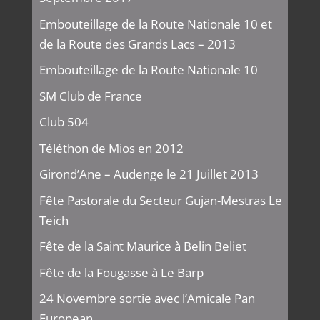
Embouteillage de la Route Nationale 10 et
de la Route des Grands Lacs – 2013
Embouteillage de la Route Nationale 10
SM Club de France
Club 504
Téléthon de Mios en 2012
Girond’Ane – Audenge le 21 Juillet 2013
Fête Pastorale du Secteur Gujan-Mestras Le
Teich
Fête de la Saint Maurice à Belin Beliet
Fête de la Fougasse à Le Barp
24 Novembre sortie avec l’Amicale Pan
European