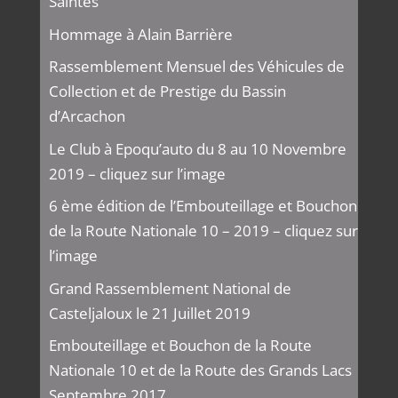
Saintes
Hommage à Alain Barrière
Rassemblement Mensuel des Véhicules de
Collection et de Prestige du Bassin
d’Arcachon
Le Club à Epoqu’auto du 8 au 10 Novembre
2019 – cliquez sur l’image
6 ème édition de l’Embouteillage et Bouchon
de la Route Nationale 10 – 2019 – cliquez sur
l’image
Grand Rassemblement National de
Casteljaloux le 21 Juillet 2019
Embouteillage et Bouchon de la Route
Nationale 10 et de la Route des Grands Lacs
Septembre 2017