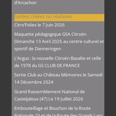
d’Arcachon
Sorties créées ou réalisées
Citro’Folies le 7 Juin 2026
Maquette pédagogique GSA Citroën
Dimanche 13 Avril 2025 au centre culturel et
sportif de Diemeringen
L’Argus : la nouvelle Citroën Basalte et celle
de 1978 du GS CLUB DE FRANCE
Sortie Club au Château Mémoires le Samedi
14 Décembre 2024
Grand Rassemblement National de
Casteljaloux (47) Le 19 Juillet 2026
Embouteillage et Bouchon de la Route
Nationale 10 et de la Route des Grands Lacs