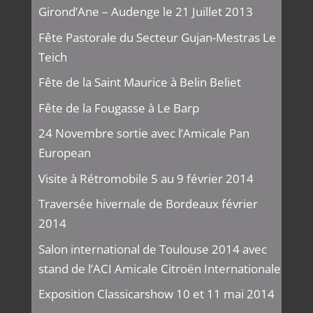
Girond’Ane – Audenge le 21 Juillet 2013
Fête Pastorale du Secteur Gujan-Mestras Le
Teich
Fête de la Saint Maurice à Belin Beliet
Fête de la Fougasse à Le Barp
24 Novembre sortie avec l’Amicale Pan
European
Visite à Rétromobile 5 au 9 février 2014
Traversée hivernale de Bordeaux février
2014
Salon international de Toulouse 2014 avec
stand de l’ACI Amicale Citroën Internationale
Exposition Classicarshow 10 et 11 mai 2014