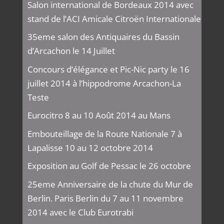
Salon international de Bordeaux 2014 avec
stand de l’ACI Amicale Citroën Internationale
35eme salon des Antiquaires du Bassin
d’Arcachon le 14 Juillet
Concours d’élégance et Pic-Nic party le 16
juillet 2014 à l’hippodrome Arcachon-La
Teste
Eurocitro 8 au 10 Août 2014 au Mans
Embouteillage de la Route Nationale 7 à
Lapalisse 10 au 12 octobre 2014
Exposition au Golf de Pessac le 26 octobre
25eme Anniversaire de la chute du Mur de
Berlin. Paris Berlin du 7 au 11 novembre
2014 avec le Club Eurotrabi