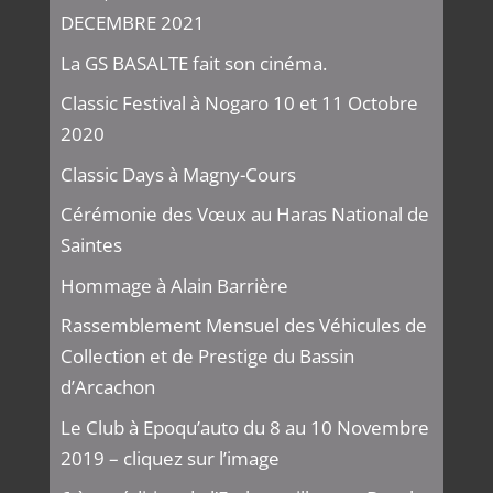
DECEMBRE 2021
La GS BASALTE fait son cinéma.
Classic Festival à Nogaro 10 et 11 Octobre
2020
Classic Days à Magny-Cours
Cérémonie des Vœux au Haras National de
Saintes
Hommage à Alain Barrière
Rassemblement Mensuel des Véhicules de
Collection et de Prestige du Bassin
d’Arcachon
Le Club à Epoqu’auto du 8 au 10 Novembre
2019 – cliquez sur l’image