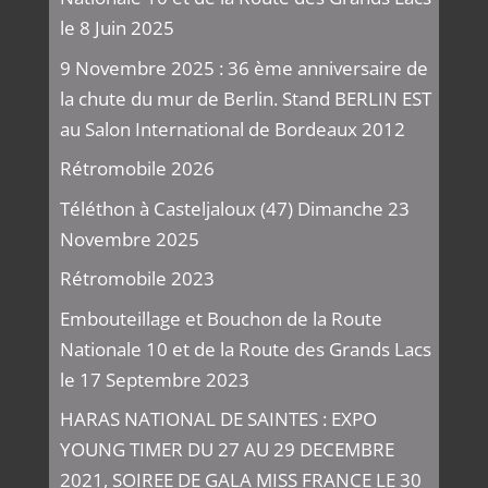
le 8 Juin 2025
9 Novembre 2025 : 36 ème anniversaire de
la chute du mur de Berlin. Stand BERLIN EST
au Salon International de Bordeaux 2012
Rétromobile 2026
Téléthon à Casteljaloux (47) Dimanche 23
Novembre 2025
Rétromobile 2023
Embouteillage et Bouchon de la Route
Nationale 10 et de la Route des Grands Lacs
le 17 Septembre 2023
HARAS NATIONAL DE SAINTES : EXPO
YOUNG TIMER DU 27 AU 29 DECEMBRE
2021, SOIREE DE GALA MISS FRANCE LE 30