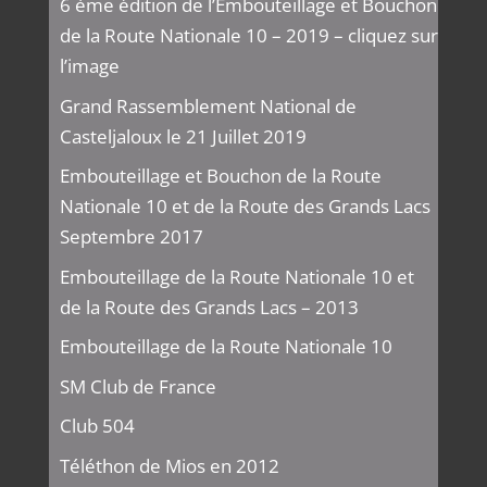
6 ème édition de l’Embouteillage et Bouchon
de la Route Nationale 10 – 2019 – cliquez sur
l’image
Grand Rassemblement National de
Casteljaloux le 21 Juillet 2019
Embouteillage et Bouchon de la Route
Nationale 10 et de la Route des Grands Lacs
Septembre 2017
Embouteillage de la Route Nationale 10 et
de la Route des Grands Lacs – 2013
Embouteillage de la Route Nationale 10
SM Club de France
Club 504
Téléthon de Mios en 2012