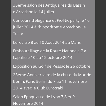
35eme salon des Antiquaires du Bassin
d’Arcachon le 14 Juillet
Concours d’élégance et Pic-Nic party le 16
juillet 2014 à l’hippodrome Arcachon-La
Teste
Eurocitro 8 au 10 Août 2014 au Mans
Embouteillage de la Route Nationale 7 à
Lapalisse 10 au 12 octobre 2014
Exposition au Golf de Pessac le 26 octobre
25eme Anniversaire de la chute du Mur de
Berlin. Paris Berlin du 7 au 11 novembre
2014 avec le Club Eurotrabi
Salon Epoqu’auto de Lyon 7,8 et 9
Novembre 2014