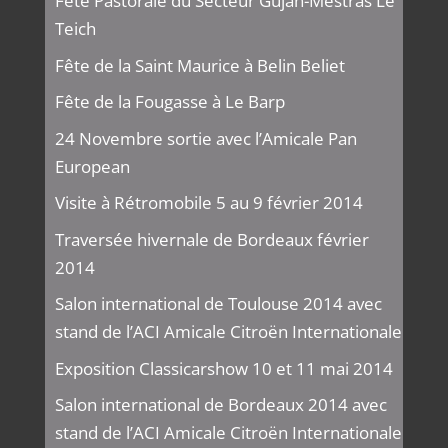
Fête Pastorale du Secteur Gujan-Mestras Le
Teich
Fête de la Saint Maurice à Belin Beliet
Fête de la Fougasse à Le Barp
24 Novembre sortie avec l’Amicale Pan
European
Visite à Rétromobile 5 au 9 février 2014
Traversée hivernale de Bordeaux février
2014
Salon international de Toulouse 2014 avec
stand de l’ACI Amicale Citroën Internationale
Exposition Classicarshow 10 et 11 mai 2014
Salon international de Bordeaux 2014 avec
stand de l’ACI Amicale Citroën Internationale