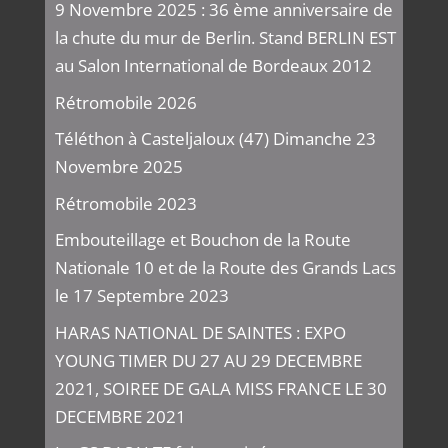
9 Novembre 2025 : 36 ème anniversaire de
la chute du mur de Berlin. Stand BERLIN EST
au Salon International de Bordeaux 2012
Rétromobile 2026
Téléthon à Casteljaloux (47) Dimanche 23
Novembre 2025
Rétromobile 2023
Embouteillage et Bouchon de la Route
Nationale 10 et de la Route des Grands Lacs
le 17 Septembre 2023
HARAS NATIONAL DE SAINTES : EXPO
YOUNG TIMER DU 27 AU 29 DECEMBRE
2021, SOIREE DE GALA MISS FRANCE LE 30
DECEMBRE 2021