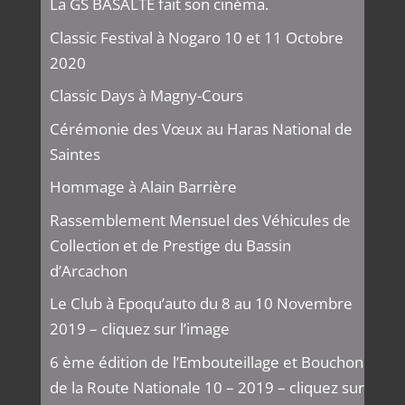
La GS BASALTE fait son cinéma.
Classic Festival à Nogaro 10 et 11 Octobre
2020
Classic Days à Magny-Cours
Cérémonie des Vœux au Haras National de
Saintes
Hommage à Alain Barrière
Rassemblement Mensuel des Véhicules de
Collection et de Prestige du Bassin
d’Arcachon
Le Club à Epoqu’auto du 8 au 10 Novembre
2019 – cliquez sur l’image
6 ème édition de l’Embouteillage et Bouchon
de la Route Nationale 10 – 2019 – cliquez sur