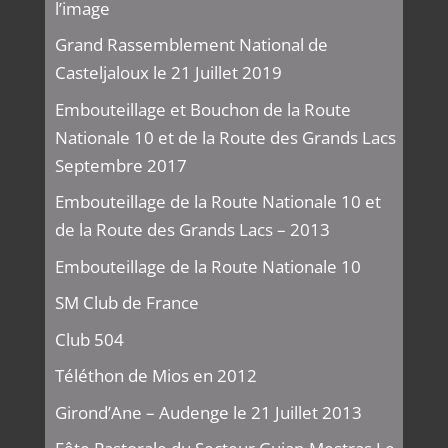
l’image
Grand Rassemblement National de
Casteljaloux le 21 Juillet 2019
Embouteillage et Bouchon de la Route
Nationale 10 et de la Route des Grands Lacs
Septembre 2017
Embouteillage de la Route Nationale 10 et
de la Route des Grands Lacs – 2013
Embouteillage de la Route Nationale 10
SM Club de France
Club 504
Téléthon de Mios en 2012
Girond’Ane – Audenge le 21 Juillet 2013