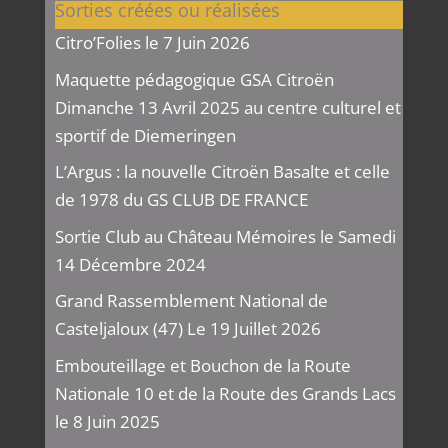
Sorties créées ou réalisées
Citro’Folies le 7 Juin 2026
Maquette pédagogique GSA Citroën
Dimanche 13 Avril 2025 au centre culturel et
sportif de Diemeringen
L’Argus : la nouvelle Citroën Basalte et celle
de 1978 du GS CLUB DE FRANCE
Sortie Club au Château Mémoires le Samedi
14 Décembre 2024
Grand Rassemblement National de
Casteljaloux (47) Le 19 Juillet 2026
Embouteillage et Bouchon de la Route
Nationale 10 et de la Route des Grands Lacs
le 8 Juin 2025